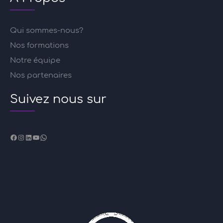
Qui sommes-nous?
Nos formations
Notre équipe
Nos partenaires
Suivez nous sur
Facebook
Instagram
LinkedIn
YouTube
WhatsApp