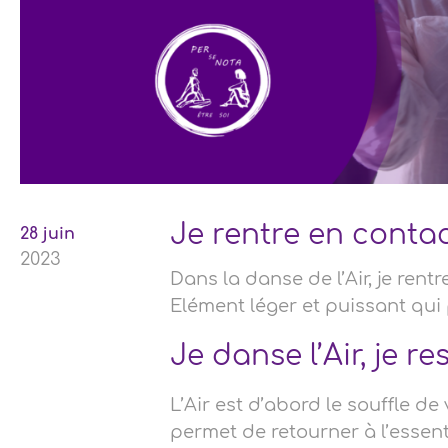
Je rentre en contac
28 juin
2023
Dans la danse de l’Air, je rent
Elément léger et puissant qui
Je danse l’Air, je re
L’Air est d’abord le souffle de
permet de retourner à l’essentiel