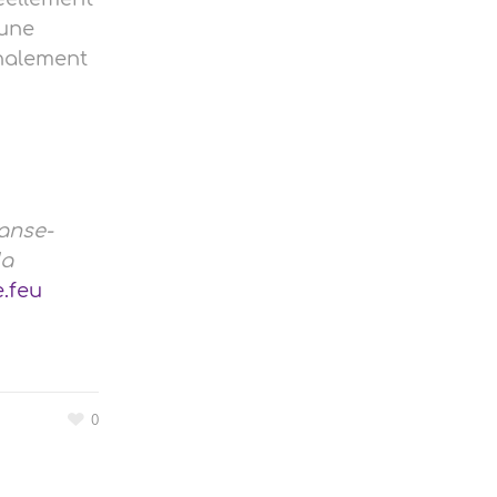
 une
inalement
danse-
la
.feu
0