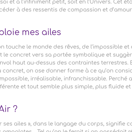
 et à l’infiniment petit, soit en l’Univers. Cet ét
éder à des ressentis de compassion et d’amour 
éploie mes ailes
on touche le monde des rêves, de l’impossible et
fet le concret vers sa portée symbolique et suggèr
envol haut au-dessus des contraintes terrestres. 
du concret, on ose donner forme à ce qu’on consi
ossible, irréalisable, infranchissable. Perché 
férente et tout semble plus simple, plus fluide et
ir ?
r ses ailes », dans le langage du corps, signifie 
 omoplates… Tel qu’on le ferait si on possédait 