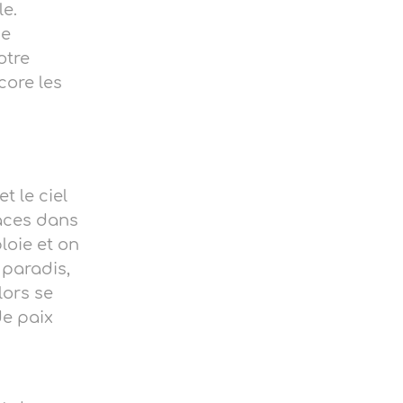
le.
de
otre
core les
t le ciel
paces dans
loie et on
 paradis,
lors se
de paix