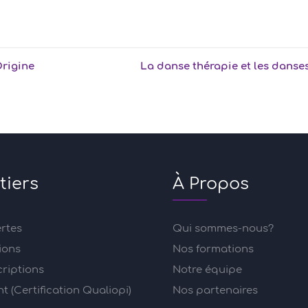
Origine
La danse thérapie et les danse
tiers
À Propos
ertes
Qui sommes-nous?
ions
Nos formations
criptions
Notre équipe
 (Certification Qualiopi)
Nos partenaires