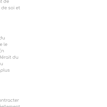
at de
de soi et
 du
e le
En
dérait du
au
 plus
contracter
réellement