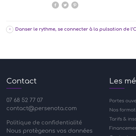
Danser le rythme, se connecter à la pulsation de l’
Contact
Les mé
07 68 52 77 07
Portes ouv
contact@persenota.com
Nos format
Tarifs & ins
Politique de confidentialité
Financement
Nous protègeons vos données