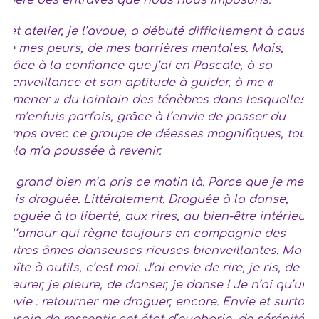
libère des entraves que nous nous imposons.
Cet atelier, je l’avoue, a débuté difficilement à cause
de mes peurs, de mes barrières mentales. Mais,
grâce à la confiance que j’ai en Pascale, à sa
bienveillance et son aptitude à guider, à me «
ramener » du lointain des ténèbres dans lesquelles
je m’enfuis parfois, grâce à l’envie de passer du
temps avec ce groupe de déesses magnifiques, tout
cela m’a poussée à revenir.
Et grand bien m’a pris ce matin là. Parce que je me
suis droguée. Littéralement. Droguée à la danse,
droguée à la liberté, aux rires, au bien-être intérieur,
à l’amour qui règne toujours en compagnie des
autres âmes danseuses rieuses bienveillantes. Ma
boîte à outils, c’est moi. J’ai envie de rire, je ris, de
pleurer, je pleure, de danser, je danse ! Je n’ai qu’une
envie : retourner me droguer, encore. Envie et surtout