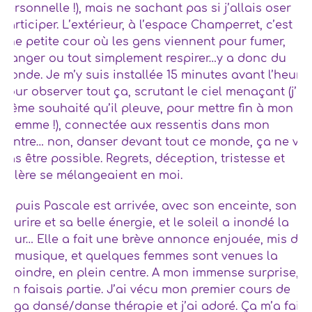
personnelle !), mais ne sachant pas si j’allais oser
participer. L’extérieur, à l’espace Champerret, c’est
une petite cour où les gens viennent pour fumer,
manger ou tout simplement respirer…y a donc du
monde. Je m’y suis installée 15 minutes avant l’heure
pour observer tout ça, scrutant le ciel menaçant (j’ai
même souhaité qu’il pleuve, pour mettre fin à mon
dilemme !), connectée aux ressentis dans mon
ventre… non, danser devant tout ce monde, ça ne va
pas être possible. Regrets, déception, tristesse et
colère se mélangeaient en moi.
Et puis Pascale est arrivée, avec son enceinte, son
sourire et sa belle énergie, et le soleil a inondé la
cour…
Elle a fait une brève annonce enjouée, mis de
la musique, et quelques femmes sont venues la
rejoindre, en plein centre. A mon immense surprise,
j’en faisais partie. J’ai vécu mon premier cours de
yoga dansé/danse thérapie et j’ai adoré. Ça m’a fait