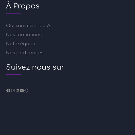
À Propos
Qui sommes-nous?
Nos formations
Notre équipe
Nos partenaires
Suivez nous sur
Facebook
Instagram
LinkedIn
YouTube
WhatsApp