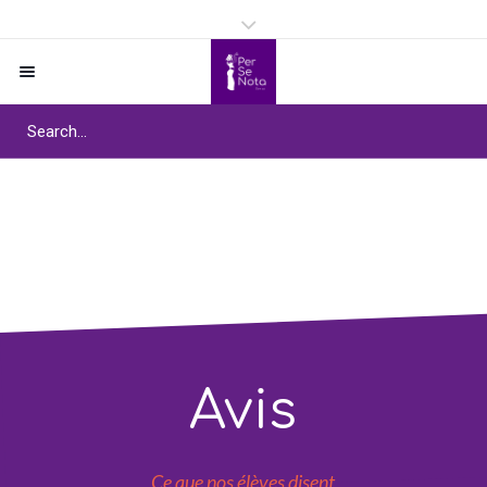
Témoignages
Home
/
Témoignages
Avis
Ce que nos élèves disent