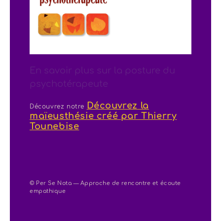
En savoir plus sur la posture du
psychotérapeute
Découvrez la
Découvrez notre
maïeusthésie créé par Thierry
Tounebise
© Per Se Nota — Approche de rencontre et écoute
empathique