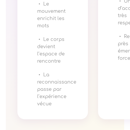
Un
Le
d’ac
mouvement
très
enrichit les
resp
mots
Re
Le corps
près
devient
émer
l’espace de
force
rencontre
La
reconnaissance
passe par
l’expérience
vécue