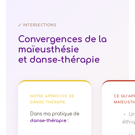
🔗 INTERSECTIONS
Convergences de la
maïeusthésie
et danse-thérapie
NOTRE APPROCHE DE
CE QU’AP
DANSE-THÉRAPIE
MAÏEUSTH
Dans ma pratique de
Un
danse-thérapie
:
éthiq