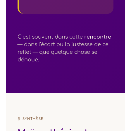
C’est souvent dans cette
rencontre
— dans l’écart ou la justesse de ce
reflet — que quelque chose se
dénoue.
🧬 SYNTHÈSE