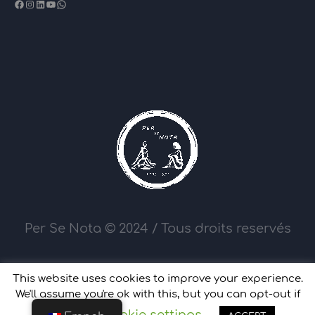
Facebook
Instagram
LinkedIn
YouTube
WhatsApp
Per Se Nota © 2024 / Tous droits reservés
This website uses cookies to improve your experience.
We'll assume you're ok with this, but you can opt-out if