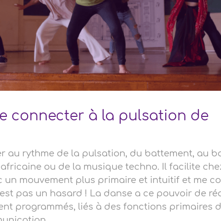
e connecter à la pulsation de
er au rythme de la pulsation, du battement, au 
ricaine ou de la musique techno. Il facilite che
ec un mouvement plus primaire et intuitif et me c
’est pas un hasard ! La danse a ce pouvoir de ré
 programmés, liés à des fonctions primaires de
munication…