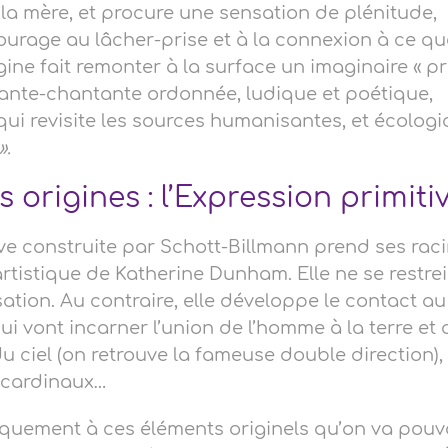
a mère, et procure une sensation de plénitude,
urage au lâcher-prise et à la connexion à ce q
gine fait remonter à la surface un imaginaire « pri
sante-chantante ordonnée, ludique et poétique,
ui revisite les sources humanisantes, et écologi
.
 origines : l’Expression primiti
ve construite par Schott-Billmann prend ses rac
artistique de Katherine Dunham. Elle ne se restre
tion. Au contraire, elle développe le contact au 
i vont incarner l’union de l’homme à la terre et 
u ciel (on retrouve la fameuse double direction),
s cardinaux…
liquement à ces éléments originels qu’on va pouv