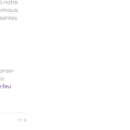
à notre
animaux,
ésentes
danse-
la
.feu
0