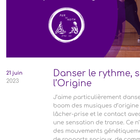
Danser le rythme, s
21 juin
2023
l’Origine
J’aime particulièrement dans
boom des musiques d’origine af
lâcher-prise et le contact av
une sensation de transe. Ce n
des mouvements génétiquement
de rapports sociaux, de com