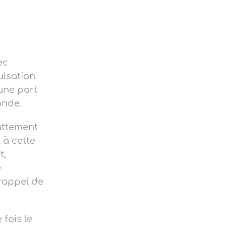
ec
ulsation
une part
monde.
attement
 à cette
t,
e
 rappel de
fois le