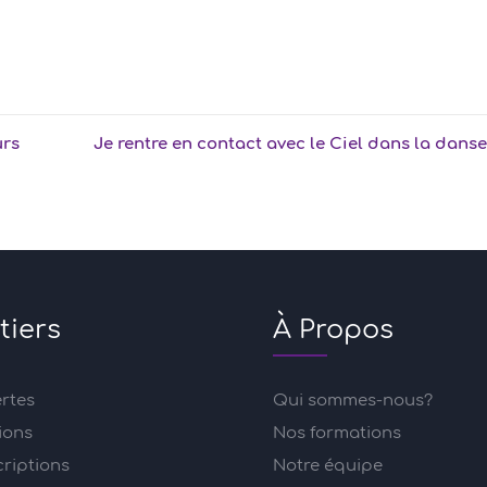
urs
Je rentre en contact avec le Ciel dans la danse 
tiers
À Propos
ertes
Qui sommes-nous?
ions
Nos formations
criptions
Notre équipe