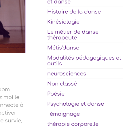
et danse
Histoire de la danse
Kinésiologie
Le métier de danse
thérapeute
Métis'danse
Modalités pédagogiques et
outils
neurosciences
Non classé
boom
Poésie
z moi le
Psychologie et danse
onnecte à
activer
Témoignage
 survie,
thérapie corporelle