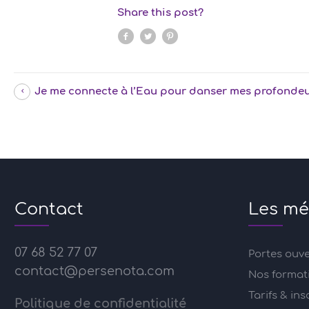
Share this post?
Je me connecte à l’Eau pour danser mes profonde
Contact
Les mé
07 68 52 77 07
Portes ouv
contact@persenota.com
Nos format
Tarifs & ins
Politique de confidentialité