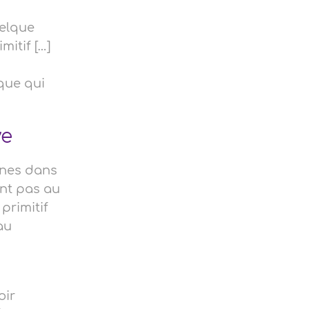
uelque
mitif […]
que qui
ve
ines dans
int pas au
primitif
au
oir