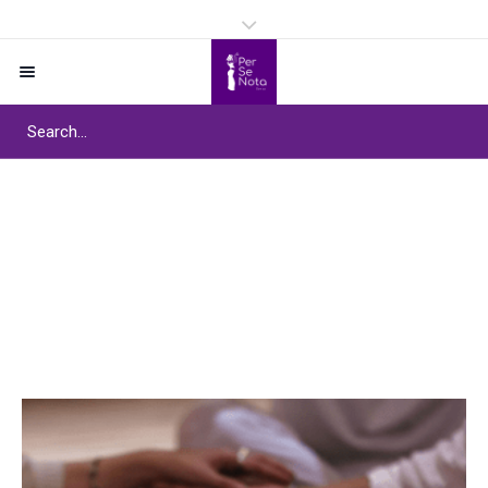
Étiquette :
Stage de
danse thérapie
Home
/
Stage de danse thérapie