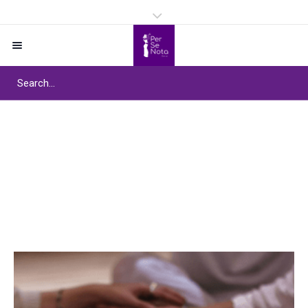
Étiquette :
Mental well-
being through dance
Home
/
Mental well-being through dance