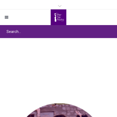
Étiquette :
Certification in dance
therapy
Home
/
Certification in dance therapy