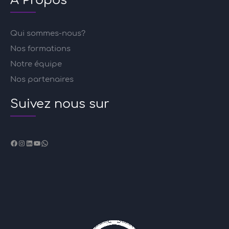
À Propos
Qui sommes-nous?
Nos formations
Notre équipe
Nos partenaires
Suivez nous sur
Facebook
Instagram
LinkedIn
YouTube
WhatsApp