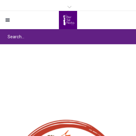
Project Tag :
Para La
Salsa
Home
/
Para La Salsa