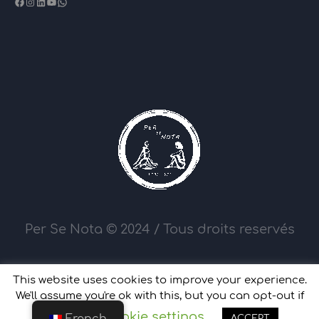
Facebook
Instagram
LinkedIn
YouTube
WhatsApp
Per Se Nota © 2024 / Tous droits reservés
This website uses cookies to improve your experience.
We'll assume you're ok with this, but you can opt-out if
Cookie settings
you wish.
ACCEPT