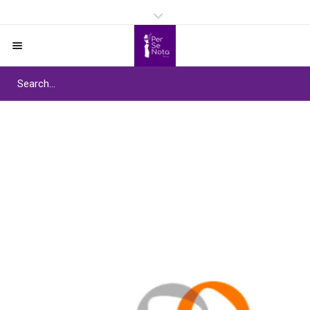
Project Tag :
Institut
Curie
Home
/
Institut Curie