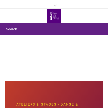
Les Ateliers Danse et
Mouvement | Per Se
Home
/
Les Ateliers Danse et Mouvement |
Nota
Per Se Nota
ATELIERS & STAGES · DANSE &