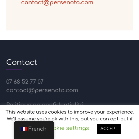
contact@persenota.com
Contact
07 68 52 77 07
contact@persenota.com
Politique de confidentialité
This website uses cookies to improve your experience.
Nous protègeons vos données
We'll assume you're ok with this, but you can opt-out if
Cookie settings
you wish.
French
ACCEPT