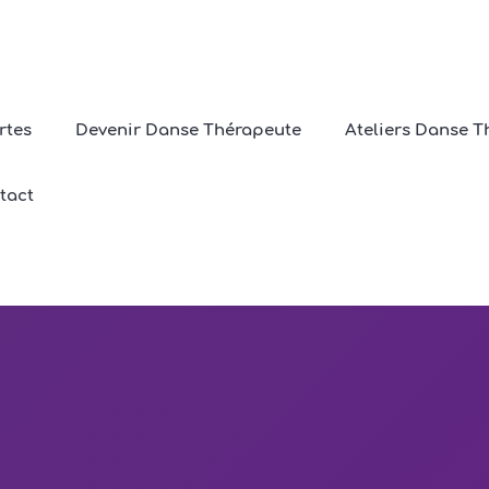
rtes
Devenir Danse Thérapeute
Ateliers Danse T
Construire sa posture
tact
Home
/
Construire sa posture