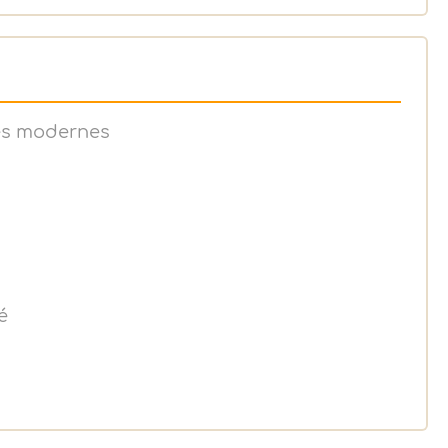
ves modernes
é