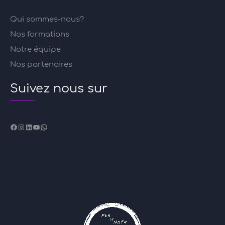
Qui sommes-nous?
Nos formations
Notre équipe
Nos partenaires
Suivez nous sur
Facebook
Instagram
LinkedIn
YouTube
WhatsApp