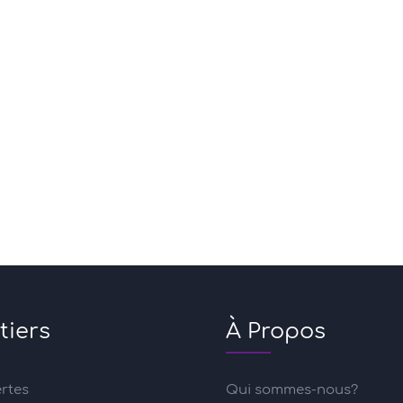
tiers
À Propos
ertes
Qui sommes-nous?