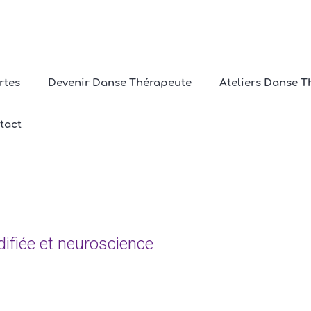
rtes
Devenir Danse Thérapeute
Ateliers Danse T
uette :
mouvement et émo
tact
Home
/
mouvement et émotions
fiée et neuroscience