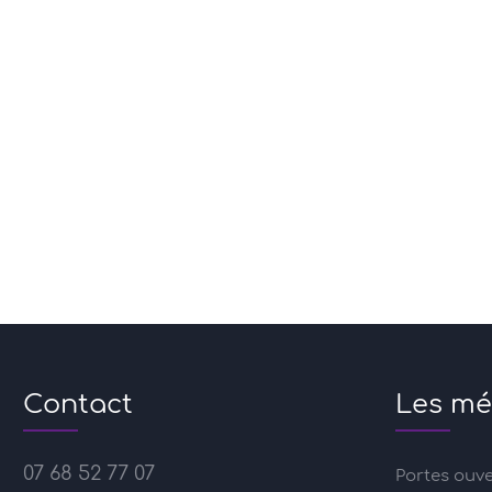
Contact
Les mé
07 68 52 77 07
Portes ouv