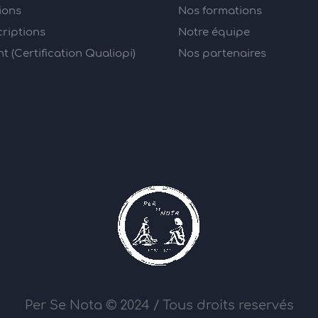
ions
Nos formations
criptions
Notre équipe
 (Certification Qualiopi)
Nos partenaires
Per Se Nota © 2024 / Tous droits reservés