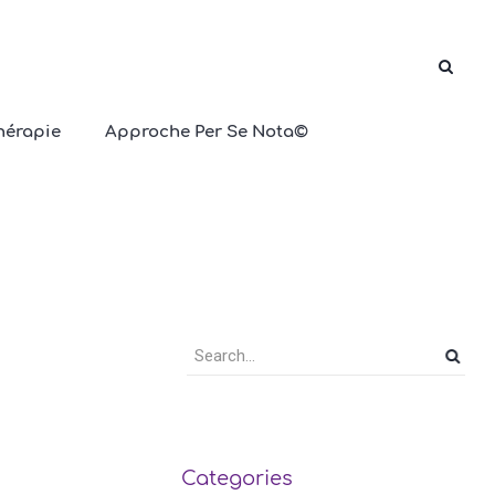
hérapie
Approche Per Se Nota©
tions
Categories