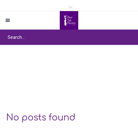
Étiquette :
Gestion des
émotions à travers la
Home
/
Gestion des émotions à travers la
danse
danse
No posts found