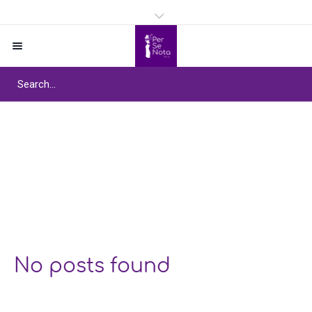
Étiquette :
Embracing
diverse dance
traditions
Home
/
Embracing diverse dance traditions
No posts found