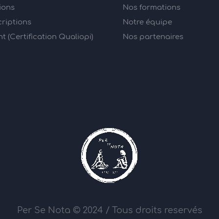
ions
Nos formations
criptions
Notre équipe
 (Certification Qualiopi)
Nos partenaires
Per Se Nota © 2024 / Tous droits reservés