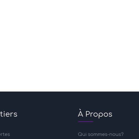
tiers
À Propos
ertes
Qui sommes-nous?