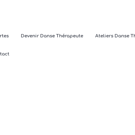
rtes
Devenir Danse Thérapeute
Ateliers Danse T
tte :
Cultural dance expl
tact
Home
/
Cultural dance exploration