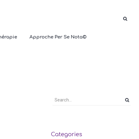
hérapie
Approche Per Se Nota©
oration
Categories