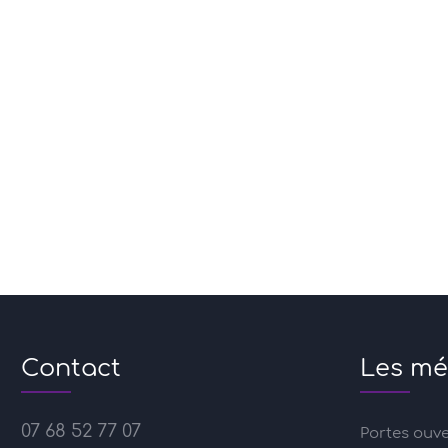
Contact
Les mé
07 68 52 77 07
Portes ouv