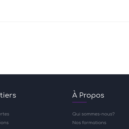
tiers
À Propos
ertes
Qui sommes-nous?
ions
Nos formations