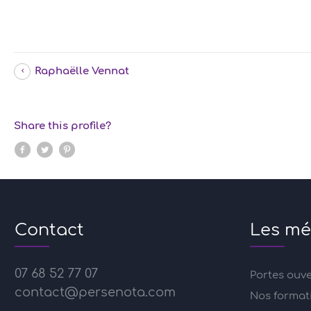
Raphaëlle Vennat
Share this profile?
Contact
Les mé
07 68 52 77 07
Portes ouv
contact@persenota.com
Nos format