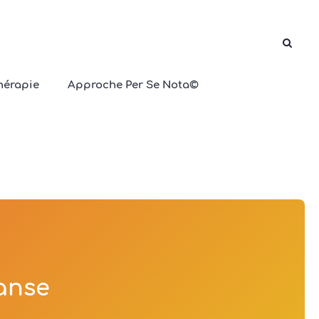
hérapie
Approche Per Se Nota©
s
anse