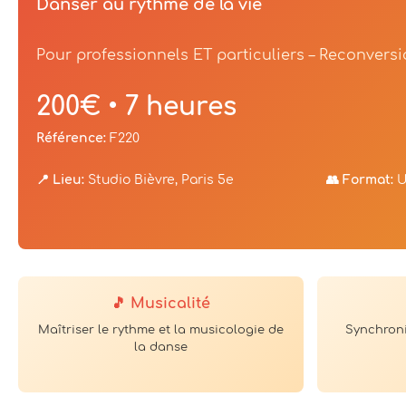
Danser au rythme de la vie
Pour professionnels ET particuliers – Reconvers
200€ • 7 heures
Référence:
F220
📍 Lieu:
Studio Bièvre, Paris 5e
👥 Format:
U
🎵 Musicalité
Maîtriser le rythme et la musicologie de
Synchron
la danse