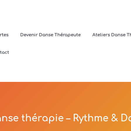
rtes
Devenir Danse Thérapeute
Ateliers Danse T
Le langage de la musique
tact
Home
/
Le langage de la musiques
anse thérapie – Rythme & D