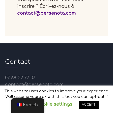
inscrire ? Écrivez-nous à
contact@persenota.com
Contact
07 68 52 77 07
contact@persenota.com
This website uses cookies to improve your experience.
Politique de confidentialité
We'll assume you're ok with this, but you can opt-out if
Nous protègeons vos données
Cookie settings
you wish.
French
ACCEPT