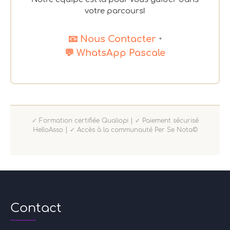
votre parcours!
📧 Nous Contacter
•
💬 WhatsApp Pascale
✓ Formation certifiée Qualiopi | ✓ Paiement sécurisé
HelloAsso | ✓ Accès à la communauté Per Se Nota©
Contact