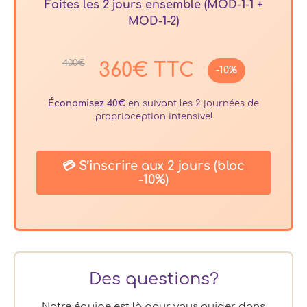
Faites les 2 jours ensemble (MOD-1-1 +
MOD-1-2)
400€
360€ TTC
-10%
Économisez 40€
en suivant les 2 journées de
proprioception intensive!
💳 S’inscrire aux 2 jours (bloc
-10%)
Des questions?
Notre équipe est là pour vous guider dans