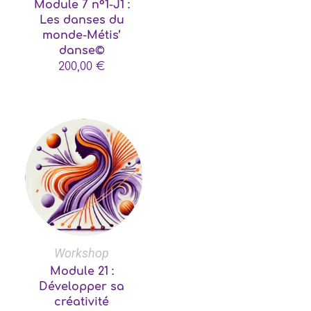
Module 7 n°1-J1 :
Les danses du
monde-Métis’
danse©
200,00
€
Workshop
Module 21 :
Développer sa
créativité