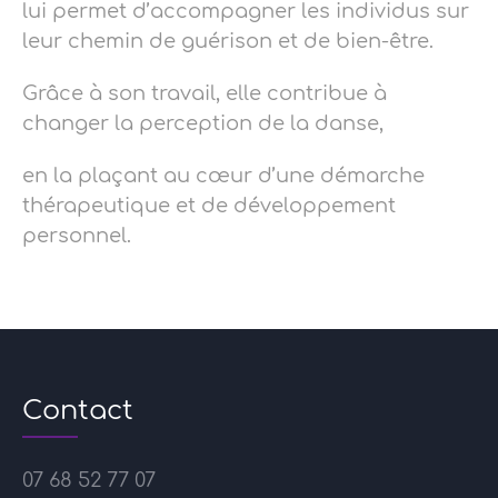
lui permet d’accompagner les individus sur
leur chemin de guérison et de bien-être.
Grâce à son travail, elle contribue à
changer la perception de la danse,
en la plaçant au cœur d’une démarche
thérapeutique et de développement
personnel.
Contact
07 68 52 77 07