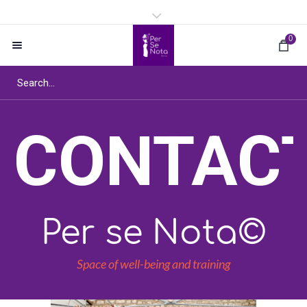
0
CONTAC
Per se Nota©
Space of well-being and training